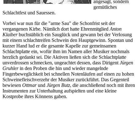
angesagt, sondern
gemütliches
Schlachtfest und Sauessen.
Vorbei war nun für die "arme Sau" die Schonfrist seit der
vergangenen Kirbe. Nämlich dort hatte Ehrenmitglied
Anton
Klaiber
buchstäblich ein Sauglück und gewann bei der Verlosung
mit einem schlachtreifen Schwein den Hauptgewinn. Spontan und
kurzer Hand lud er die gesamte Kapelle zur gemeinsamen
Schlachtplatte ein, wofür ihm im Namen aller Musiker nochmals
herzlich gedankt sei. Die Aktiven ließen sich die Schlachtplatte
unverdrossen schmecken, ungeachtet dessen, dass Dirigent
Jürgen
Gruhler
in den Proben die hin und wieder mangelnde
Fingerbeweglichkeit bei schnellen Notenläufen auf einen zu hohen
Schweinefleischverzehr der Musiker zurückführt. Das Gegenteil
bewiesen
Ottmar
und
Jürgen Butz
, die anschließend noch mit ihren
Instrumenten zur Unterhaltung aufspielten und eine kleine
Kostprobe ihres Könnens gaben.