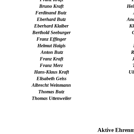
Bruno Kraft
Hei
Ferdinand Butz
Eberhard Butz
And
Eberhard Klaiber
K
Berthold Seeburger
G
Franz Effinger
Helmut Haigis
Anton Butz
R
Franz Kraft
Franz Merz
Hans-Klaus Kraft
Ul
Elisabeth Geiss
Albrecht Weinmann
Thomas Butz
Thomas Uttenweiler
Aktive Ehrenmi