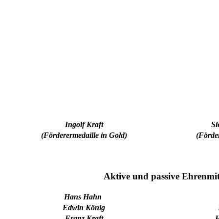
Ingolf Kraft
Si
(Förderermedaille in Gold)
(Förder
Aktive und passive Ehrenmit
Hans Hahn
Edwin König
Franz Kraft
H