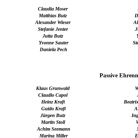
Claudia Moser
Matthias Butz
D
Alexander Wieser
Al
Stefanie Jenter
J
Jutta Butz
Yvonne Sauter
St
Daniela Pech
Passive Ehrenm
Klaus Grunwald
W
Claudio Capol
Heinz Kraft
Beatri
Guido Kraft
A
Jürgen Butz
In
Martin Stoll
W
Achim Seemann
M
Marina Miller
E