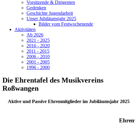
Vorsitzende & Dirigenten
Gedenken
Geschichte Jugendarbeit
Unser Jubiläumsjahr 2025
Bilder vom Festwochenende
Aktivitäten
Ab 2026
2021 - 2025
2016 - 2020
2011 - 2015
2006 - 2010
2001 - 2005
1996 - 2000
Die Ehrentafel des Musikvereins
Roßwangen
Aktive und Passive Ehrenmitglieder im Jubiläumsjahr 2025
Ehren