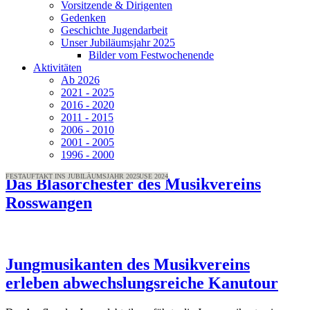
Vorsitzende & Dirigenten
Gedenken
Geschichte Jugendarbeit
Unser Jubiläumsjahr 2025
Bilder vom Festwochenende
Aktivitäten
Ab 2026
2021 - 2025
2016 - 2020
2011 - 2015
2006 - 2010
2001 - 2005
1996 - 2000
DAS GROSSE BLASORCHESTER
FRÜHJAHRSKONZERT 2026
100 JAHRE MUSIKVEREIN ROSSWANGEN
FESTZELT - JUBILÄUMSFEST 2025
JUGENDKONZERT 2025
AUSFLUGSWOCHENENDE 2025
FESTUMZUG - JUBILÄUMSFEST 2025
BAYRISCHER TAG
JUGENDKAPELLE IM JUBILÄUMSJAHR
100 JAHRE MUSIKVEREIN ROSSWANGEN
ABSCHLUSSHOCK 2025
WERTUNGSSPIEL 2024
ABSCHLUSSHOCK VOR DER SOMMERPAUSE 2024
VEREINSAUFLUG 2023
JUGENDAUSFLUG 2024
FRÜHJAHRSKONZERT 2025
FRÜHJAHRSKONZERT 2024
BAYRISCHER TAG 2024
JUBILÄUMSKONZERT 2025
FESTAUFTAKT INS JUBILÄUMSJAHR 2025
Das Blasorchester des Musikvereins
Rosswangen
Jungmusikanten des Musikvereins
erleben abwechslungsreiche Kanutour