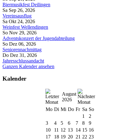
Biermusikfest Deilingen
Sa Sep 26, 2026
Vereinsausflug
Sa Okt 24, 2026
Weinfest Wellendingen
So Nov 29, 2026
Adventskonzert der Jugendabteilung
So Dez 06, 2026
Seniorennachmittag
Do Dez 31, 2026
Jahresschlussandacht
Ganzen Kalender ansehen
Kalender
August
2026
Mo
Di
Mi
Do
Fr
Sa
So
1
2
3
4
5
6
7
8
9
10
11
12
13
14
15
16
17
18
19
20
21
22
23