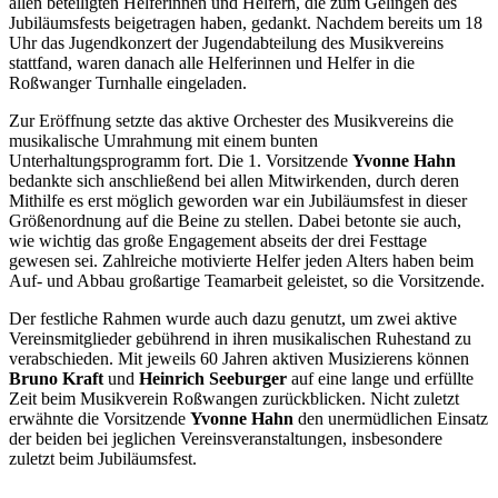
allen beteiligten Helferinnen und Helfern, die zum Gelingen des
Jubiläumsfests beigetragen haben, gedankt. Nachdem bereits um 18
Uhr das Jugendkonzert der Jugendabteilung des Musikvereins
stattfand, waren danach alle Helferinnen und Helfer in die
Roßwanger Turnhalle eingeladen.
Zur Eröffnung setzte das aktive Orchester des Musikvereins die
musikalische Umrahmung mit einem bunten
Unterhaltungsprogramm fort. Die 1. Vorsitzende
Yvonne Hahn
bedankte sich anschließend bei allen Mitwirkenden, durch deren
Mithilfe es erst möglich geworden war ein Jubiläumsfest in dieser
Größenordnung auf die Beine zu stellen. Dabei betonte sie auch,
wie wichtig das große Engagement abseits der drei Festtage
gewesen sei. Zahlreiche motivierte Helfer jeden Alters haben beim
Auf- und Abbau großartige Teamarbeit geleistet, so die Vorsitzende.
Der festliche Rahmen wurde auch dazu genutzt, um zwei aktive
Vereinsmitglieder gebührend in ihren musikalischen Ruhestand zu
verabschieden. Mit jeweils 60 Jahren aktiven Musizierens können
Bruno Kraft
und
Heinrich Seeburger
auf eine lange und erfüllte
Zeit beim Musikverein Roßwangen zurückblicken. Nicht zuletzt
erwähnte die Vorsitzende
Yvonne Hahn
den unermüdlichen Einsatz
der beiden bei jeglichen Vereinsveranstaltungen, insbesondere
zuletzt beim Jubiläumsfest.