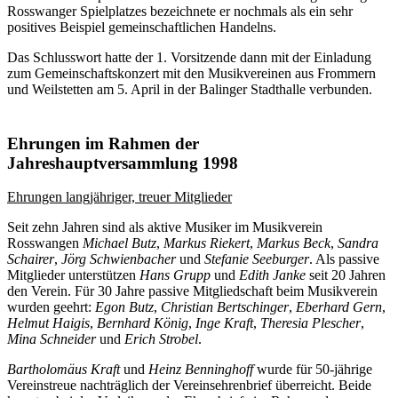
Rosswanger Spielplatzes bezeichnete er nochmals als ein sehr
positives Beispiel gemeinschaftlichen Handelns.
Das Schlusswort hatte der 1. Vorsitzende dann mit der Einladung
zum Gemeinschaftskonzert mit den Musikvereinen aus Frommern
und Weilstetten am 5. April in der Balinger Stadthalle verbunden.
Ehrungen im Rahmen der
Jahreshauptversammlung 1998
Ehrungen langjähriger, treuer Mitglieder
Seit zehn Jahren sind als aktive Musiker im Musikverein
Rosswangen
Michael Butz
,
Markus Riekert
,
Markus Beck
,
Sandra
Schairer
,
Jörg Schwienbacher
und
Stefanie Seeburger
. Als passive
Mitglieder unterstützen
Hans Grupp
und
Edith Janke
seit 20 Jahren
den Verein. Für 30 Jahre passive Mitgliedschaft beim Musikverein
wurden geehrt:
Egon Butz
,
Christian Bertschinger
,
Eberhard Gern
,
Helmut Haigis
,
Bernhard König
,
Inge Kraft
,
Theresia Plescher
,
Mina Schneider
und
Erich Strobel
.
Bartholomäus Kraft
und
Heinz Benninghoff
wurde für 50-jährige
Vereinstreue nachträglich der Vereinsehrenbrief überreicht. Beide