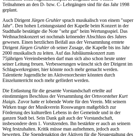
Teilnahmen an den D- bzw. C- Lehrgängen sind für das Jahr 1998
geplant.
Auch Dirigent
Jürgen Gruhler
sprach musikalisch von einem "super
Jahr". Den hohen Leistungsstand der Kapelle beim Konzert in der
Stadthalle bestätigte die Note "sehr gut" beim Wertungsspiel. Das
Weihnachtskonzert sei nochmals krönender Abschluss des Jahres
gewesen. Einen herzlichen Beifall aus der Versammlung erntete
Dirigent
Jürgen Gruhler
ob seiner Zusage, die Kapelle bis ins Jahr
2000 musikalisch zu leiten. Auf das Jubiläumskonzert zum
75jährigen Vereinsbestehen darf man sich also schon heute unter
seiner Leitung freuen. Verbesserungen wünscht sich der Dirigent im
Schlagwerkregister, hier könnte noch mehr gemacht werden.
Talentierte Jugendliche im Aktivenorchester könnten durch
Einzelunterricht noch mehr gefördert werden.
Die Entlastung für die gesamte Vorstandschaft erteilte auf
einstimmigen Beschluss der Versammlung der Ortsvorsteher
Kurt
Haigis
. Zuvor hatte er lobende Worte für den Verein. Mit seinem
Wirken trage der Musikverein Rosswangen maßgeblich zur
Förderung des kulturellen Lebens in der Gemeinde und in der
ganzen Stadt bei. Sein Dank galt auch der Vorstandschaft,
insbesondere dem 1. Vorsitzenden. Ihn bestärkte er auch an seinem
Weg festzuhalten. Kritik müsse man aufnehmen, jedoch auch
bewerten. Die Spendenaktion der Aktiven für die Neugestaltung des