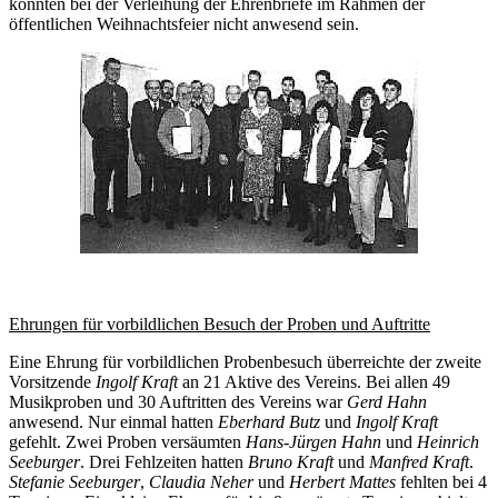
konnten bei der Verleihung der Ehrenbriefe im Rahmen der
öffentlichen Weihnachtsfeier nicht anwesend sein.
Ehrungen für vorbildlichen Besuch der Proben und Auftritte
Eine Ehrung für vorbildlichen Probenbesuch überreichte der zweite
Vorsitzende
Ingolf Kraft
an 21 Aktive des Vereins. Bei allen 49
Musikproben und 30 Auftritten des Vereins war
Gerd Hahn
anwesend. Nur einmal hatten
Eberhard Butz
und
Ingolf Kraft
gefehlt. Zwei Proben versäumten
Hans-Jürgen Hahn
und
Heinrich
Seeburger
. Drei Fehlzeiten hatten
Bruno Kraft
und
Manfred Kraft
.
Stefanie Seeburger
,
Claudia Neher
und
Herbert Mattes
fehlten bei 4