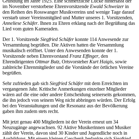
Gründung im Jahre 1925. Eine schmerzliche Lücke hinterlässt der
im November verstorbene Ehrenvorsitzende
Ewald Schweizer
in
den Reihen des Rosswanger Musikvereins und wenige Tage darauf
verstarb unser Vereinsmitglied und Mutter unseres 1. Vorsitzenden,
Anneliese Schäfer
. Ihnen zu Ehren erklang nach der Begrüßung das
Lied vom guten Kameraden.
Der 1. Vorsitzende
Siegfried Schäfer
konnte 114 Anwesende zur
Versammlung begrüßen. Die Aktiven hatten die Versammlung
musikalisch eröffnet. Unter den Anwesenden konnte der 1.
Vorsitzende neben Ehrenvorstand
Franz Effinger
, den
Ehrendirigenten
Ottmar Butz
, Ortsvorsteher
Kurt Haigis
, sowie
zahlreiche Ehrenmitglieder und die Vorstände der örtlichen Vereine
begrüßen.
Sehr zufrieden gab sich
Siegfried Schäfer
mit dem Erreichten im
vergangenen Jahr. Kritische Anmerkungen einzelner Mitglieder
wären auf die eine oder andere Entscheidung seinerseits gekommen,
die ihn jedoch von seinem Weg nicht abbringen würden. Der Erfolg
bei den Veranstaltungen und die Resonanz aus der Bevölkerung
gaben ihm zudem stets recht.
Mit jetzt genau 400 Mitgliedern ist der Verein erneut um 34
Neuzugänge angewachsen. 92 Aktive Musikerinnen und Musiker
zählt der Verein, davon sind 30 Kinder und Jugendliche noch in
Ausbildung. Mit einem kleinen Geschenk bedankte sich
Siegfried