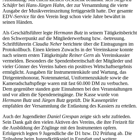
Schäfer
bei
Hans-Jürgen Hahn
, der zur Versammlung die vierte
Ausgabe der Musikvereinszeitung fertiggestellt hatte. Der gesamte
EDV-Service für den Verein liegt schon viele Jahre bewährt in
seinen Händen.
Als Geschäftsführer legte
Hermann Butz
in seinem Tätigkeitsbericht
den Schwerpunkt auf die Mitgliederwerbung bzw. -betreuung.
Schriftführerin
Claudia Neher
berichtete über die Eintragungen im
Protokollbuch. Einen kleinen Zuwachs in der Vereinskasse konnte
nach seinem ersten Tätigkeitsjahr
Reiner Gern
als Vereinskassier
vermelden. Besonders die Spendenbereitschaft der Mitglieder und
vieler Gönner des Vereins haben ein positives Wirtschaftsergebnis
ermöglicht. Ausgaben für Instrumentenkäufe und Wartung, das
Dirigentenhonorar, Notenmaterial, Uniformenzukäufe sowie die
Kameradschaftspflege waren mit fast 60.000 DM zu verbuchen.
Dem gegenüber standen gute Einnahmen bei den Veranstaltungen
und vor allem die Spendeneingänge. Die Kasse wurde von
Hermann Butz
und
Jürgen Butz
geprüft. Die Kassenprüfer
empfahlen der Versammlung die Entlastung des Kassiers zu erteilen.
Auch der Jugendleiter
Daniel Grespan
zeigte sich sehr zufrieden.
Sein Dank galt den vielen Aktiven des Vereins, die ihre Freizeit für
die Ausbildung der Zöglinge mit den Instrumenten opfern.
Erfolgreich legten 9 Jugendliche die D1 bzw. D2 Prüfung ab. Die
Teilnahme beim Jugendkritikspiel in Engstlatt und weitere