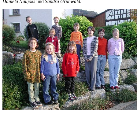
Daniela Naujoks
und
Sandra Grunwald
.