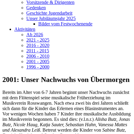
Vorsitzende & Dirigenten
Gedenken
Geschichte Jugendarbeit
Unser Jubiläumsjahr 2025
Bilder vom Festwochenende
Aktivitäten
Ab 2026
2021 - 2025
2016 - 2020
2011 - 2015
2006 - 2010
2001 - 2005
1996 - 2000
2001: Unser Nachwuchs von Übermorgen
Bereits im Alter von 6-7 Jahren beginnt unser Nachwuchs zunächst
mit dem Flötenspiel seine musikalische Früherziehung im
Musikverein Rosswangen. Nach etwa zwei bis drei Jahren schließt
sich dann für die Kinder das Erlernen eines Blasinstrumentes an.
Vor wenigen Wochen haben 7 Kinder ihre musikalische Ausbildung
im Musikverein begonnen. Es sind dies: (v.l.n.r.)
Alisha Butz, Jonas
Butz, Nicole Haug, Katja Sauter, Sebastian Hahn, Vanessa Mattes
und Alexandra Leiß
. Betreut werden die Kinder von
Sabine Butz
,