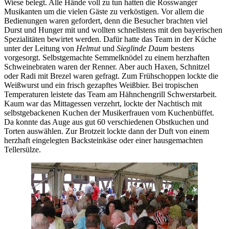
Wiese belegt. Alle Hände voll zu tun hatten die Rosswanger
Musikanten um die vielen Gäste zu verköstigen. Vor allem die
Bedienungen waren gefordert, denn die Besucher brachten viel
Durst und Hunger mit und wollten schnellstens mit den bayerischen
Spezialitäten bewirtet werden. Dafür hatte das Team in der Küche
unter der Leitung von
Helmut
und
Sieglinde Daum
bestens
vorgesorgt. Selbstgemachte Semmelknödel zu einem herzhaften
Schweinebraten waren der Renner. Aber auch Haxen, Schnitzel
oder Radi mit Brezel waren gefragt. Zum Frühschoppen lockte die
Weißwurst und ein frisch gezapftes Weißbier. Bei tropischen
Temperaturen leistete das Team am Hähnchengrill Schwerstarbeit.
Kaum war das Mittagessen verzehrt, lockte der Nachtisch mit
selbstgebackenen Kuchen der Musikerfrauen vom Kuchenbüffet.
Da konnte das Auge aus gut 60 verschiedenen Obstkuchen und
Torten auswählen. Zur Brotzeit lockte dann der Duft von einem
herzhaft eingelegten Backsteinkäse oder einer hausgemachten
Tellersülze.