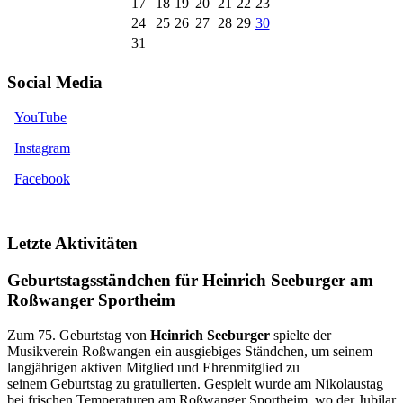
17
18
19
20
21
22
23
24
25
26
27
28
29
30
31
Social Media
YouTube
Instagram
Facebook
Letzte Aktivitäten
Geburtstagsständchen für Heinrich Seeburger am
Roßwanger Sportheim
Zum 75. Geburtstag von
Heinrich Seeburger
spielte der
Musikverein Roßwangen ein ausgiebiges Ständchen, um seinem
langjährigen aktiven Mitglied und Ehrenmitglied zu
seinem Geburtstag zu gratulierten. Gespielt wurde am Nikolaustag
bei frischen Temperaturen am Roßwanger Sportheim, wo der Jubilar