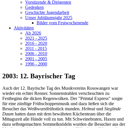
Vorsitzende & Dirigenten
Gedenken
Geschichte Jugendarbeit
Unser Jubiläumsjahr 2025
Bilder vom Festwochenende
Aktivitäten
Ab 2026
2021 - 2025
2016 - 2020
2011 - 2015
2006 - 2010
2001 - 2005
1996 - 2000
2003: 12. Bayrischer Tag
Auch der 12. Bayrische Tag des Musikvereins Rosswangen war
wieder ein echter Renner. Sonnenstrahlen verscheuchten zu
Festbeginn die dicken Regenwolken. Der "Primtal Express" sorgte
für eine zünftige Frühschoppenmusik und dazu ließen sich die
Besucher das Weißwurstfrühstück munden.
Helmut
und
Sieglinde
Daum
hatten dann mit dem bewährten Küchenteam über die
Mittagszeit alle Hände voll zu tun. Mit Schweinebraten, Haxen und
dazu selbstgemachten Semmelknödeln wurden die Besucher aus der