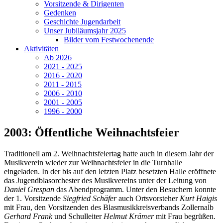
Vorsitzende & Dirigenten
Gedenken
Geschichte Jugendarbeit
Unser Jubiläumsjahr 2025
Bilder vom Festwochenende
Aktivitäten
Ab 2026
2021 - 2025
2016 - 2020
2011 - 2015
2006 - 2010
2001 - 2005
1996 - 2000
2003: Öffentliche Weihnachtsfeier
Traditionell am 2. Weihnachtsfeiertag hatte auch in diesem Jahr der
Musikverein wieder zur Weihnachtsfeier in die Turnhalle
eingeladen. In der bis auf den letzten Platz besetzten Halle eröffnete
das Jugendblasorchester des Musikvereins unter der Leitung von
Daniel Grespan
das Abendprogramm. Unter den Besuchern konnte
der 1. Vorsitzende
Siegfried Schäfer
auch Ortsvorsteher
Kurt Haigis
mit Frau, den Vorsitzenden des Blasmusikkreisverbands Zollernalb
Gerhard Frank
und Schulleiter
Helmut Krämer
mit Frau begrüßen.