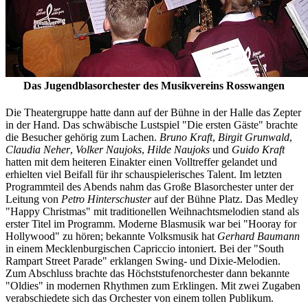
Das Jugendblasorchester des Musikvereins Rosswangen
Die Theatergruppe hatte dann auf der Bühne in der Halle das Zepter
in der Hand. Das schwäbische Lustspiel "Die ersten Gäste" brachte
die Besucher gehörig zum Lachen.
Bruno Kraft
,
Birgit Grunwald
,
Claudia Neher
,
Volker Naujoks
,
Hilde Naujoks
und
Guido Kraft
hatten mit dem heiteren Einakter einen Volltreffer gelandet und
erhielten viel Beifall für ihr schauspielerisches Talent. Im letzten
Programmteil des Abends nahm das Große Blasorchester unter der
Leitung von
Petro Hinterschuster
auf der Bühne Platz. Das Medley
"Happy Christmas" mit traditionellen Weihnachtsmelodien stand als
erster Titel im Programm. Moderne Blasmusik war bei "Hooray for
Hollywood" zu hören; bekannte Volksmusik hat
Gerhard Baumann
in einem Mecklenburgischen Capriccio intoniert. Bei der "South
Rampart Street Parade" erklangen Swing- und Dixie-Melodien.
Zum Abschluss brachte das Höchststufenorchester dann bekannte
"Oldies" in modernen Rhythmen zum Erklingen. Mit zwei Zugaben
verabschiedete sich das Orchester von einem tollen Publikum.