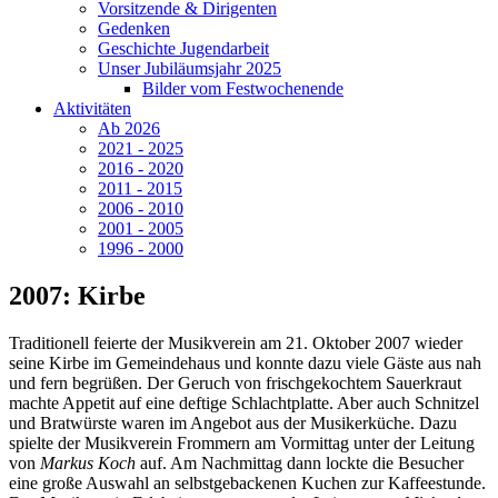
Vorsitzende & Dirigenten
Gedenken
Geschichte Jugendarbeit
Unser Jubiläumsjahr 2025
Bilder vom Festwochenende
Aktivitäten
Ab 2026
2021 - 2025
2016 - 2020
2011 - 2015
2006 - 2010
2001 - 2005
1996 - 2000
2007: Kirbe
Traditionell feierte der Musikverein am 21. Oktober 2007 wieder
seine Kirbe im Gemeindehaus und konnte dazu viele Gäste aus nah
und fern begrüßen. Der Geruch von frischgekochtem Sauerkraut
machte Appetit auf eine deftige Schlachtplatte. Aber auch Schnitzel
und Bratwürste waren im Angebot aus der Musikerküche. Dazu
spielte der Musikverein Frommern am Vormittag unter der Leitung
von
Markus Koch
auf. Am Nachmittag dann lockte die Besucher
eine große Auswahl an selbstgebackenen Kuchen zur Kaffeestunde.