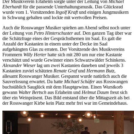
Der Musikverein Erlaheim sorgte unter der Leitung von
Michael
Eberhardt
für die passende Unterhaltungsmusik. Das Glücksrad
wurde vom 1. Vorsitzenden
Ingolf Kraft
und einigen Jungmusikern
in Schwung gehalten und lockte mit wertvollen Preisen.
Auch die Rosswanger Musiker spielten am Abend selbst noch unter
der Leitung von
Petro Hinterschuster
auf. Den ganzen Tag über war
die Schätzfrage eines der Gesprächsthemen im Saal. Es galt die
Anzahl der Kastanien in einem unter der Decke im Saal
aufgehängten Glas zu erraten. Der Vorsitzende des Musikvereins
Frommern
Willy Herter
hatte sich mit 280 um nur eine Kastanie
verschätzt und wurde Gewinner eines Schwarzwälder Schinkens.
Alexander Wieser
lag um zwei Kastanien daneben und jeweils 3
Kastanien zuviel schätzten
Renate Graf
und
Hermann Butz
,
allesamt Rosswanger Musiker. Gespannt wurde natürlich auch die
Sauverlosung erwartet. Da hatte
Michael Schäfer
aus Rosswangen
buchstäblich Sauglück mit dem Hauptgewinn. Einen Wurstkorb
gewann
Walter Bertsch
aus Erlaheim und
Helmut Daum
freut sich
über ein Weinpräsent. Das Bild entstand über die Mittagszeit als bei
der Rosswanger Kirbe kein Platz mehr frei war im Gemeindehaus.