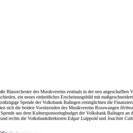
oße Blasorchester des Musikvereins erstmals in der neu angeschafften V
tschieden, ein neues einheitliches Erscheinungsbild mit maßgeschneider
 großzügige Spende der Volksbank Balingen ermöglichten die Finanzier
kten sich die beiden Vorsitzenden des Musikvereins Rosswangen
Helmut
 Spende aus dem Kultursponsoringbudget der Volksbank Balingen an das
 und rechts die Volksbankdirektoren
Edgar Luippold
und
Joachim Cal