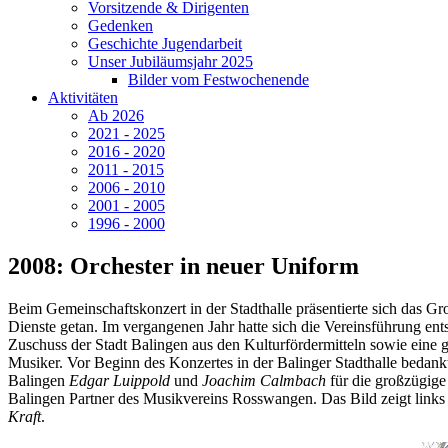
Vorsitzende & Dirigenten
Gedenken
Geschichte Jugendarbeit
Unser Jubiläumsjahr 2025
Bilder vom Festwochenende
Aktivitäten
Ab 2026
2021 - 2025
2016 - 2020
2011 - 2015
2006 - 2010
2001 - 2005
1996 - 2000
2008: Orchester in neuer Uniform
Beim Gemeinschaftskonzert in der Stadthalle präsentierte sich das Gr
Dienste getan. Im vergangenen Jahr hatte sich die Vereinsführung en
Zuschuss der Stadt Balingen aus den Kulturfördermitteln sowie eine
Musiker. Vor Beginn des Konzertes in der Balinger Stadthalle bedan
Balingen
Edgar Luippold
und
Joachim Calmbach
für die großzügige
Balingen Partner des Musikvereins Rosswangen. Das Bild zeigt links
Kraft
.