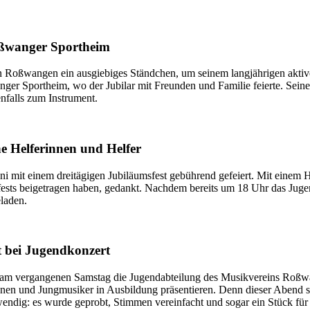
oßwanger Sportheim
n Roßwangen ein ausgiebiges Ständchen, um seinem langjährigen aktive
r Sportheim, wo der Jubilar mit Freunden und Familie feierte. Seine K
enfalls zum Instrument.
e Helferinnen und Helfer
mit einem dreitägigen Jubiläumsfest gebührend gefeiert. Mit einem H
fests beigetragen haben, gedankt. Nachdem bereits um 18 Uhr das Juge
laden.
 bei Jugendkonzert
 vergangenen Samstag die Jugendabteilung des Musikvereins Roßwange
en und Jungmusiker in Ausbildung präsentieren. Denn dieser Abend sol
endig: es wurde geprobt, Stimmen vereinfacht und sogar ein Stück für 