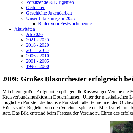
Vorsitzende & Dirigenten
Gedenken
Geschichte Jugendarbeit
Unser Jubiläumsjahr 2025
Bilder vom Festwochenende
Aktivitäten
Ab 2026
2021 - 2025
2016 - 2020
2011 - 2015
2006 - 2010
2001 - 2005
1996 - 2000
2009: Großes Blasorchester erfolgreich be
Mit einem großen Aufgebot empfingen die Rosswanger Vereine die M
Kreisverbandsmusikfest in Dotternhausen. Unter der musikalischen 
möglichen Punkten die höchste Punktzahl aller teilnehmenden Orcheste
Höchststufe. Begleitet von den Vereinen spielte der Musikverein mi
statt. Das Bild entstand beim Festzug der Vereine zu Ehren des erfol