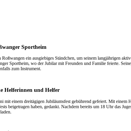
oßwanger Sportheim
n Roßwangen ein ausgiebiges Ständchen, um seinem langjährigen aktive
r Sportheim, wo der Jubilar mit Freunden und Familie feierte. Seine K
enfalls zum Instrument.
e Helferinnen und Helfer
mit einem dreitägigen Jubiläumsfest gebührend gefeiert. Mit einem H
fests beigetragen haben, gedankt. Nachdem bereits um 18 Uhr das Juge
laden.