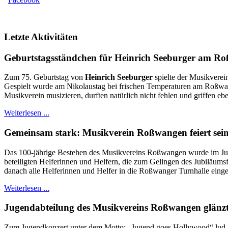
Letzte Aktivitäten
Geburtstagsständchen für Heinrich Seeburger am R
Zum 75. Geburtstag von
Heinrich Seeburger
spielte der Musikverei
Gespielt wurde am Nikolaustag bei frischen Temperaturen am Roßwange
Musikverein musizieren, durften natürlich nicht fehlen und griffen eb
Weiterlesen ...
Gemeinsam stark: Musikverein Roßwangen feiert sein
Das 100-jährige Bestehen des Musikvereins Roßwangen wurde im Juni 
beteiligten Helferinnen und Helfern, die zum Gelingen des Jubiläums
danach alle Helferinnen und Helfer in die Roßwanger Turnhalle einge
Weiterlesen ...
Jugendabteilung des Musikvereins Roßwangen glänzt
Zum Jugendkonzert unter dem Motto: „Jugend goes Hollywood“ lud am