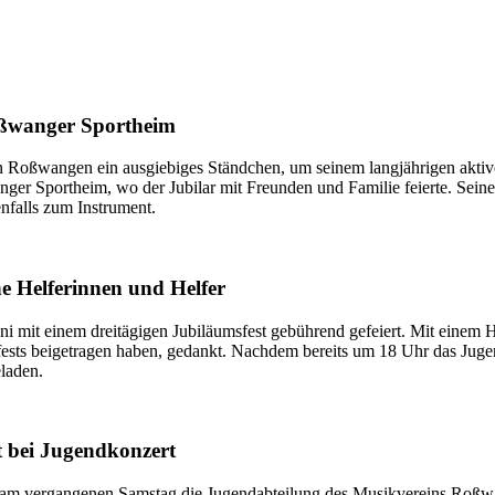
oßwanger Sportheim
n Roßwangen ein ausgiebiges Ständchen, um seinem langjährigen aktive
r Sportheim, wo der Jubilar mit Freunden und Familie feierte. Seine K
enfalls zum Instrument.
e Helferinnen und Helfer
mit einem dreitägigen Jubiläumsfest gebührend gefeiert. Mit einem H
fests beigetragen haben, gedankt. Nachdem bereits um 18 Uhr das Juge
laden.
 bei Jugendkonzert
 vergangenen Samstag die Jugendabteilung des Musikvereins Roßwange