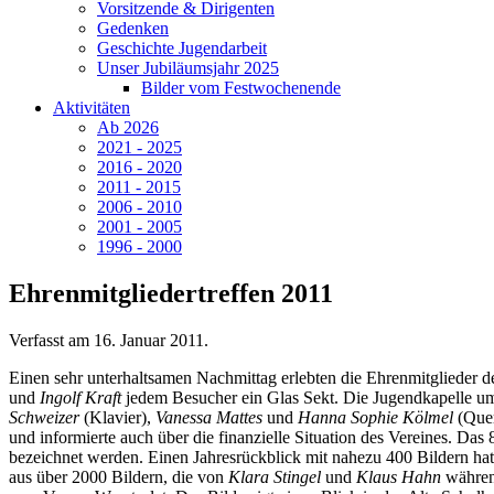
Vorsitzende & Dirigenten
Gedenken
Geschichte Jugendarbeit
Unser Jubiläumsjahr 2025
Bilder vom Festwochenende
Aktivitäten
Ab 2026
2021 - 2025
2016 - 2020
2011 - 2015
2006 - 2010
2001 - 2005
1996 - 2000
Ehrenmitgliedertreffen 2011
Verfasst am
16. Januar 2011
.
Einen sehr unterhaltsamen Nachmittag erlebten die Ehrenmitglieder 
und
Ingolf Kraft
jedem Besucher ein Glas Sekt. Die Jugendkapelle um
Schweizer
(Klavier),
Vanessa Mattes
und
Hanna Sophie Kölmel
(Quer
und informierte auch über die finanzielle Situation des Vereines. Das
bezeichnet werden. Einen Jahresrückblick mit nahezu 400 Bildern ha
aus über 2000 Bildern, die von
Klara Stingel
und
Klaus Hahn
während