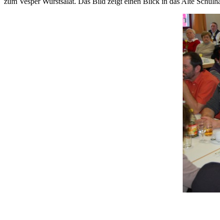
zum Vesper Wurstsalat. Das Bild zeigt einen Blick in das Alte Schulh