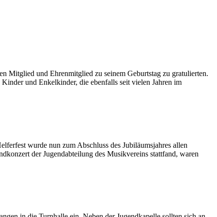
n Mitglied und Ehrenmitglied zu seinem Geburtstag zu gratulierten.
inder und Enkelkinder, die ebenfalls seit vielen Jahren im
elferfest wurde nun zum Abschluss des Jubiläumsjahres allen
ndkonzert der Jugendabteilung des Musikvereins stattfand, waren
n in die Turnhalle ein. Neben der Jugendkapelle sollten sich an