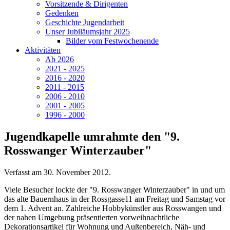
Vorsitzende & Dirigenten
Gedenken
Geschichte Jugendarbeit
Unser Jubiläumsjahr 2025
Bilder vom Festwochenende
Aktivitäten
Ab 2026
2021 - 2025
2016 - 2020
2011 - 2015
2006 - 2010
2001 - 2005
1996 - 2000
Jugendkapelle umrahmte den "9.
Rosswanger Winterzauber"
Verfasst am
30. November 2012
.
Viele Besucher lockte der "9. Rosswanger Winterzauber" in und um
das alte Bauernhaus in der Rossgasse11 am Freitag und Samstag vor
dem 1. Advent an. Zahlreiche Hobbykünstler aus Rosswangen und
der nahen Umgebung präsentierten vorweihnachtliche
Dekorationsartikel für Wohnung und Außenbereich, Näh- und