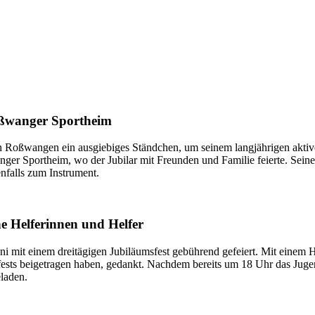
oßwanger Sportheim
n Roßwangen ein ausgiebiges Ständchen, um seinem langjährigen aktive
r Sportheim, wo der Jubilar mit Freunden und Familie feierte. Seine K
enfalls zum Instrument.
e Helferinnen und Helfer
mit einem dreitägigen Jubiläumsfest gebührend gefeiert. Mit einem H
fests beigetragen haben, gedankt. Nachdem bereits um 18 Uhr das Juge
laden.