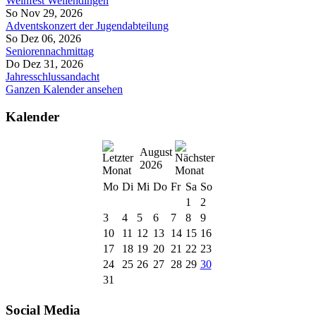
Weinfest Wellendingen
So Nov 29, 2026
Adventskonzert der Jugendabteilung
So Dez 06, 2026
Seniorennachmittag
Do Dez 31, 2026
Jahresschlussandacht
Ganzen Kalender ansehen
Kalender
August
2026
Mo
Di
Mi
Do
Fr
Sa
So
1
2
3
4
5
6
7
8
9
10
11
12
13
14
15
16
17
18
19
20
21
22
23
24
25
26
27
28
29
30
31
Social Media