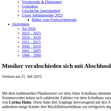
Vorsitzende & Dirigenten
Gedenken
Geschichte Jugendarbeit
Unser Jubiläumsjahr 2025
Bilder vom Festwochenende
Aktivitäten
Ab 2026
2021 - 2025
2016 - 2020
2011 - 2015
2006 - 2010
2001 - 2005
1996 - 2000
Musiker verabschieden sich mit Abschlus
Verfasst am
21. Juli 2025
.
Mit dem traditionellen Platzkonzert vor dem Alten Schulhaus stimmte
Sommerwetter haben sich zahlreiche Zuhörer vor dem Schulhaus zusa
von
Carina Hahn
. Diese hatte ihre Zöglinge hervorragend auf den
außerdem einige Kinder ihre Blockflötenzertifikate zur erfolgreich a