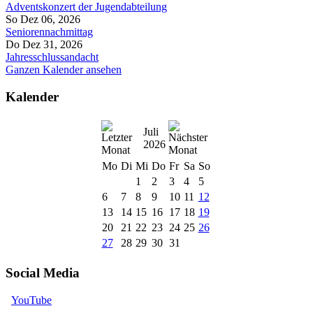
Adventskonzert der Jugendabteilung
So Dez 06, 2026
Seniorennachmittag
Do Dez 31, 2026
Jahresschlussandacht
Ganzen Kalender ansehen
Kalender
Juli
2026
Mo
Di
Mi
Do
Fr
Sa
So
1
2
3
4
5
6
7
8
9
10
11
12
13
14
15
16
17
18
19
20
21
22
23
24
25
26
27
28
29
30
31
Social Media
YouTube