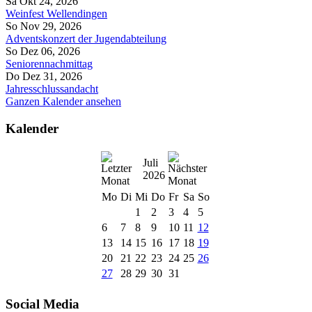
Sa Okt 24, 2026
Weinfest Wellendingen
So Nov 29, 2026
Adventskonzert der Jugendabteilung
So Dez 06, 2026
Seniorennachmittag
Do Dez 31, 2026
Jahresschlussandacht
Ganzen Kalender ansehen
Kalender
Juli
2026
Mo
Di
Mi
Do
Fr
Sa
So
1
2
3
4
5
6
7
8
9
10
11
12
13
14
15
16
17
18
19
20
21
22
23
24
25
26
27
28
29
30
31
Social Media