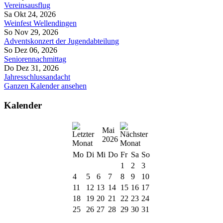
Vereinsausflug
Sa Okt 24, 2026
Weinfest Wellendingen
So Nov 29, 2026
Adventskonzert der Jugendabteilung
So Dez 06, 2026
Seniorennachmittag
Do Dez 31, 2026
Jahresschlussandacht
Ganzen Kalender ansehen
Kalender
Mai
2026
Mo
Di
Mi
Do
Fr
Sa
So
1
2
3
4
5
6
7
8
9
10
11
12
13
14
15
16
17
18
19
20
21
22
23
24
25
26
27
28
29
30
31