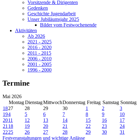
Vorsitzende & Dirigenten
Gedenken
Geschichte Jugendarbeit
Unser Jubiläumsjahr 2025
Bilder vom Festwochenende
Aktivitäten
Ab 2026
2021 - 2025
2016 - 2020
2011 - 2015
2006 - 2010
2001 - 2005
1996 - 2000
Termine
Mai 2026
Montag
Dienstag
Mittwoch
Donnerstag
Freitag
Samstag
Sonntag
18
27
28
29
30
1
2
3
19
4
5
6
7
8
9
10
20
11
12
13
14
15
16
17
21
18
19
20
21
22
23
24
22
25
26
27
28
29
30
31
Festveranstaltungen und wichtige Anlässe