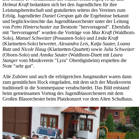
Helmut Kraft
bedankten sich bei den Jugendlichen für ihre
Leistungsbereitschaft und gratulierten seitens des Vereines zum
Erfolg. Jugendleiter
Daniel Grespan
gab die Ergebnisse bekannt
und beglückwünschte das Jugendblasorchester unter der Leitung
von
Petro Hinterschuster
zur Bestnote "hervorragend". Ebenfalls
mit "hervorragend" wurden die Vorträge von
Max Kraft
(Waldhorn-
Solo),
Manuel Schweizer
(Posaunen-Solo) und
Linda Kraft
(Klarinetten-Solo) bewertet.
Alexandra Leis, Katja Sauter, Loana
Butz
und
Nicole Haug
(Klarinetten-Quartett) sowie
Julia Schweizer
(Oboen-Solo) und
Annika Sauter
(Waldhorn-Duett mit
Laura
Stanger
vom Musikverein "Lyra" Oberdigisheim) erspielten die
Note "sehr gut".
Alle Zuhörer und auch die erfolgreichen Jungmusiker waren dann
zum gemütlichen Hock eingeladen, mit dem sich der Musikverein
traditionell in die Sommerpause verabschiedet. Das Bild entstand
beim gemeinsamen Vortrag des Jugendblasorchesters mit dem
Großen Blasorchester beim Platzkonzert vor dem Alten Schulhaus.