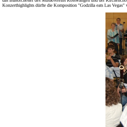
das Blasorchester des Musikvereins Rosswangen und der Kirchencho
Konzerthighlights dürfte die Komposition "Godzilla eats Las Vegas"