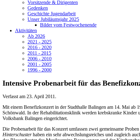
Vorsitzende & Dirigenten
Gedenken
Geschichte Jugendarbeit
Unser Jubiläumsjahr 2025
Bilder vom Festwochenende
Aktivitäten
Ab 2026
2021 - 2025
2016 - 2020
2011 - 2015
2006 - 2010
2001 - 2005
1996 - 2000
Intensive Probenarbeit für das Benefizkonz
Verfasst am
23. April 2011
.
Mit einem Benefizkonzert in der Stadthalle Balingen am 14. Mai ab
Schönwald. In der Rehabilitationsklinik werden krebskranke Kinder 
Volksbank Balingen eingerichtet.
Die Probenarbeit für das Konzert umfassen zwei gemeinsame Proben d
Hinterschuster
haben ein sehr abwechslungsreiches und zugleich auc