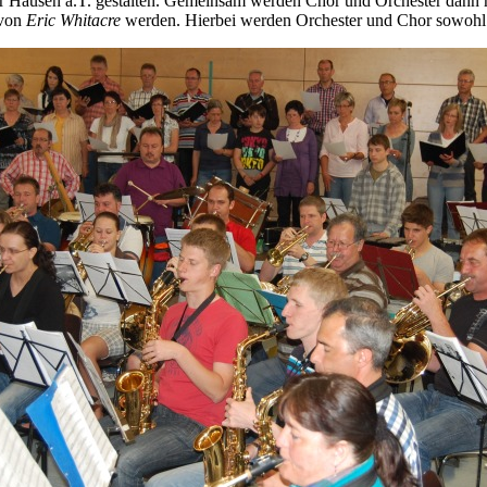
r Hausen a.T. gestalten. Gemeinsam werden Chor und Orchester dann
 von
Eric Whitacre
werden. Hierbei werden Orchester und Chor sowohl m