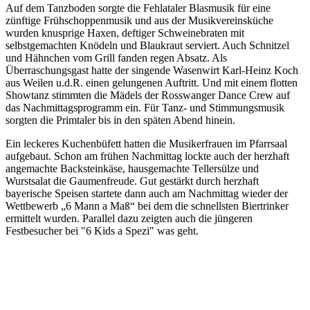
Auf dem Tanzboden sorgte die Fehlataler Blasmusik für eine
zünftige Frühschoppenmusik und aus der Musikvereinsküche
wurden knusprige Haxen, deftiger Schweinebraten mit
selbstgemachten Knödeln und Blaukraut serviert. Auch Schnitzel
und Hähnchen vom Grill fanden regen Absatz. Als
Überraschungsgast hatte der singende Wasenwirt Karl-Heinz Koch
aus Weilen u.d.R. einen gelungenen Auftritt. Und mit einem flotten
Showtanz stimmten die Mädels der Rosswanger Dance Crew auf
das Nachmittagsprogramm ein. Für Tanz- und Stimmungsmusik
sorgten die Primtaler bis in den späten Abend hinein.
Ein leckeres Kuchenbüfett hatten die Musikerfrauen im Pfarrsaal
aufgebaut. Schon am frühen Nachmittag lockte auch der herzhaft
angemachte Backsteinkäse, hausgemachte Tellersülze und
Wurstsalat die Gaumenfreude. Gut gestärkt durch herzhaft
bayerische Speisen startete dann auch am Nachmittag wieder der
Wettbewerb „6 Mann a Maß“ bei dem die schnellsten Biertrinker
ermittelt wurden. Parallel dazu zeigten auch die jüngeren
Festbesucher bei "6 Kids a Spezi" was geht.