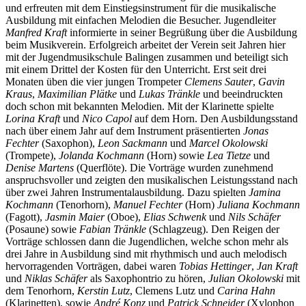
und erfreuten mit dem Einstiegsinstrument für die musikalische
Ausbildung mit einfachen Melodien die Besucher. Jugendleiter
Manfred Kraft
informierte in seiner Begrüßung über die Ausbildung
beim Musikverein. Erfolgreich arbeitet der Verein seit Jahren hier
mit der Jugendmusikschule Balingen zusammen und beteiligt sich
mit einem Drittel der Kosten für den Unterricht. Erst seit drei
Monaten üben die vier jungen Trompeter
Clemens Sauter
,
Gavin
Kraus
,
Maximilian Plätke
und
Lukas Tränkle
und beeindruckten
doch schon mit bekannten Melodien. Mit der Klarinette spielte
Lorina Kraft
und
Nico Capol
auf dem Horn. Den Ausbildungsstand
nach über einem Jahr auf dem Instrument präsentierten
Jonas
Fechter
(Saxophon),
Leon Sackmann
und
Marcel Okolowski
(Trompete),
Jolanda Kochmann
(Horn) sowie
Lea Tietze
und
Denise Martens
(Querflöte). Die Vorträge wurden zunehmend
anspruchsvoller und zeigten den musikalischen Leistungsstand nach
über zwei Jahren Instrumentalausbildung. Dazu spielten
Jamina
Kochmann
(Tenorhorn),
Manuel Fechter
(Horn)
Juliana Kochmann
(Fagott),
Jasmin Maier
(Oboe),
Elias Schwenk
und
Nils Schäfer
(Posaune) sowie
Fabian Tränkle
(Schlagzeug). Den Reigen der
Vorträge schlossen dann die Jugendlichen, welche schon mehr als
drei Jahre in Ausbildung sind mit rhythmisch und auch melodisch
hervorragenden Vorträgen, dabei waren
Tobias Hettinger
,
Jan Kraft
und
Niklas Schäfer
als Saxophontrio zu hören,
Julian Okolowski
mit
dem Tenorhorn,
Kerstin Lutz
, Clemens Lutz und
Carina Hahn
(Klarinetten), sowie
André Konz
und
Patrick Schneider
(Xylophon