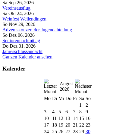
Sa Sep 26, 2026
Vereinsausflug
Sa Okt 24, 2026
Weinfest Wellendingen
So Nov 29, 2026
Adventskonzert der Jugendabteilung
So Dez 06, 2026
Seniorennachmittag
Do Dez 31, 2026
Jahresschlussandacht
Ganzen Kalender ansehen
Kalender
August
2026
Mo
Di
Mi
Do
Fr
Sa
So
1
2
3
4
5
6
7
8
9
10
11
12
13
14
15
16
17
18
19
20
21
22
23
24
25
26
27
28
29
30